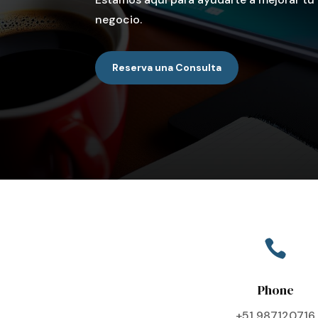
negocio.
Reserva una Consulta

Phone
+51 987120716