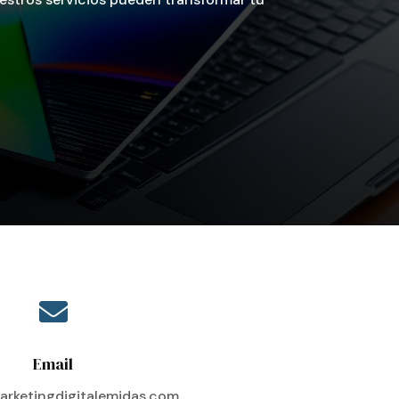

Email
rketingdigitalemidas.com